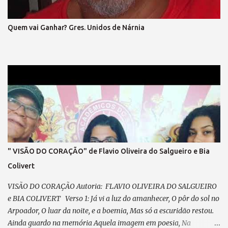
ARDIL O DIREITO, O FIM DA VINGANÇA, E DO PRECONCEITO! A
LEI MAIOR TRIUNFAR O PAIS EM HARMONIA, VIVER, DE TODO,
Quem vai Ganhar? Gres. Unidos de Nárnia
A CIDADANIA VEM PRA RUA, VEM LUTAR, NOSSA VOZ VAI
ECOAR!, LIBERDADE ... É O NOSSO CHÃO , (refrão final – em coro)
REFRÃO... ASPIRAÇÃO DESSA NAÇÃO...
" VISÃO DO CORAÇÃO" de Flavio Oliveira do Salgueiro e Bia
Colivert
VISÃO DO CORAÇÃO Autoria: FLAVIO OLIVEIRA DO SALGUEIRO
e BIA COLIVERT Verso 1: Já vi a luz do amanhecer, O pôr do sol no
Arpoador, O luar da noite, e a boemia, Mas só a escuridão restou.
Ainda guardo na memória Aquela imagem em poesia, Na