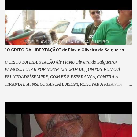
"O GRITO DA LIBERTAÇÃO" de Flavio Oliveira do Salgueiro
O GRITO DA LIBERTAÇÃO (de Flavio Oliveira do Salgueiro)
VAMOS... LUTAR POR NOSSA LIBERDADE, JUNTOS, RUMO À
FELICIDADE! SEMPRE, COM FÉ E ESPERANÇA, CONTRA A
TIRANIA E A INSEGURANÇA! E ASSIM, RENOVAR A ALIANÇA
RESGATAR A NOBREZA EXPANDIR CONFIANÇA. E GRITAR, PELO
FIM DA MORDAÇA, ESPALHAR PELA PRAÇA O SOFRIMENTO DA
MASSA; VEM PRA RUA, VEM CANTAR, NOSSO SONHO VAI
BRILHAR! (refrão 1) DE MÃOS DADAS, DE CORAÇÃO, O GRITO DA
LIBERTAÇÃO ! E ENTÃO, VAMOS VOLTAR A SORRIR, SEM MEDO...
DO QUE HÁ DE VIR. LIBERTAR... A EXPRESSÃO E A
DEMOCRACIA, SEM FARSA, SEM IDEOLOGIA! SENTIR, SEM