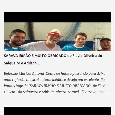
POLICROMIA, fiz minha história, Misto de angústia e de alegria
Pré-refrão 1: Não posso reclamar, Nem me perder em lamentação,
Agradeço sempre ao “Senhor”, Por cada passo em minha direção.
Refrão 1: A visão do coração... Vê mais do que qualquer olhar. Há
quem enxerga com o instinto, E faz da mente seu despertar. No
olhar interno, o seu ABSINTO; Dos CHAKRAS, a luz a lhe guiar.
Feliz, é quem consegue enxergar Muito além do que se pode
observar; Verso 2: Já desfilei na Avenida, Pela minha escola
querida, Escrevi o livro da minha vida, Plantei, colhi e cumpri
SARAVÁ IRMÃO E MUITO OBRIGADO de Flavio Oliveira do
minha missão. Pré-refrão 2: Não posso reclamar, Nem me perder
Salgueiro e Adilson ...
em lamentação, Agradeço sempre ao “Senhor”, Por cada passo em
minha direção. Refrão 2: A visão do coração... Vê mais do q...
Reflexão Musical Autoral Como de hábito passando para deixar
uma reflexão musical autoral inédita e deseja um excelente dia.
Vamos hoje de "SARAVÁ IRMÃO E MUITO OBRIGADO" de Flavio
Oliveira do Salgueiro e Adilson Ribeiro. Saravá... "SARAVÁ IRMÃO
E MUITO OBRIGADO" (de Adilson Marechal e Flavio
Oliveira do Salgueiro) 09/04/2025 Parceiro,vem concluir este
samba que meditei... Pensando em ti, com devoção. A caneta, um