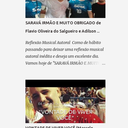
passo em minha direção. Refrão 1: A visão
do coração... Vê mais do que qualquer olhar.
Há quem enxerga com o instinto, E faz da
SARAVÁ IRMÃO E MUITO OBRIGADO de
mente seu despertar. No olhar interno, o seu
Flavio Oliveira do Salgueiro e Adilson ...
ABSINTO; Dos CHAKRAS, a luz a lhe guiar.
Feliz, é quem consegue enxergar Muito além
Reflexão Musical Autoral Como de hábito
do que se pode observar; Verso 2: Já desfilei
passando para deixar uma reflexão musical
na Avenida, Pela minha escola querida,
autoral inédita e deseja um excelente dia.
Escrevi o livro da minha vida, Plantei, colhi e
Vamos hoje de "SARAVÁ IRMÃO E MUITO
cumpri minha missão. Pré-refrão 2: Não
OBRIGADO" de Flavio Oliveira do Salgueiro
posso reclamar, Nem me perder em
e Adilson Ribeiro. Saravá... "SARAVÁ IRMÃO
lamentação, Agradeço sempre ao “Senhor”,
E MUITO OBRIGADO" (de Adilson
Por cada passo em minha direção. Refrão 2:
Marechal e Flavio Oliveira do Salgueiro)
A visão do coração... Vê mais do q...
09/04/2025 Parceiro,vem concluir este
samba que meditei... Pensando em ti, com
devoção. A caneta, um cavaquinho e o violão
— Te esperam pra dedilhar As belas notas
que brotam do teu coração. A poesia,