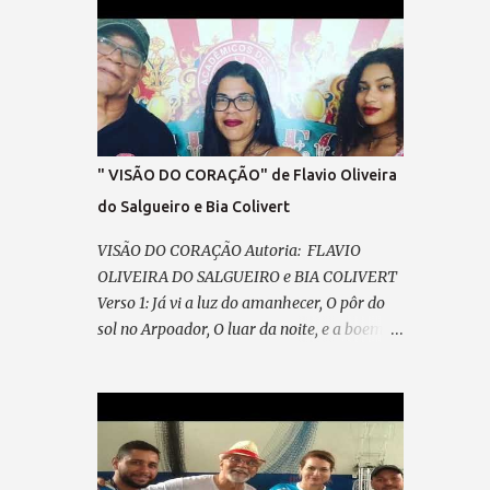
SEM IDEOLOGIA! SENTIR, SEM ARDIL O
DIREITO, O FIM DA VINGANÇA, E DO
PRECONCEITO! A LEI MAIOR TRIUNFAR O
PAIS EM HARMONIA, VIVER, DE TODO, A
CIDADANIA VEM PRA RUA, VEM LUTAR,
NOSSA VOZ VAI ECOAR!, LIBERDADE ... É O
NOSSO CHÃO , (refrão final – em coro)
" VISÃO DO CORAÇÃO" de Flavio Oliveira
REFRÃO... ASPIRAÇÃO DESSA NAÇÃO...
do Salgueiro e Bia Colivert
VISÃO DO CORAÇÃO Autoria: FLAVIO
OLIVEIRA DO SALGUEIRO e BIA COLIVERT
Verso 1: Já vi a luz do amanhecer, O pôr do
sol no Arpoador, O luar da noite, e a boemia,
Mas só a escuridão restou. Ainda guardo na
memória Aquela imagem em poesia, Na
POLICROMIA, fiz minha história, Misto de
angústia e de alegria Pré-refrão 1: Não posso
reclamar, Nem me perder em lamentação,
Agradeço sempre ao “Senhor”, Por cada