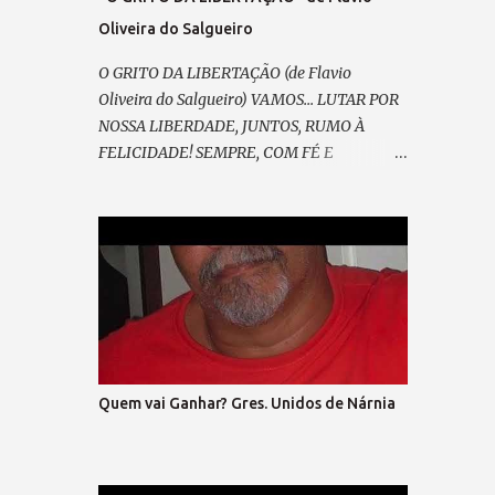
Oliveira do Salgueiro
O GRITO DA LIBERTAÇÃO (de Flavio
Oliveira do Salgueiro) VAMOS... LUTAR POR
NOSSA LIBERDADE, JUNTOS, RUMO À
FELICIDADE! SEMPRE, COM FÉ E
ESPERANÇA, CONTRA A TIRANIA E A
INSEGURANÇA! E ASSIM, RENOVAR A
ALIANÇA RESGATAR A NOBREZA
EXPANDIR CONFIANÇA. E GRITAR, PELO
FIM DA MORDAÇA, ESPALHAR PELA
PRAÇA O SOFRIMENTO DA MASSA; VEM
PRA RUA, VEM CANTAR, NOSSO SONHO VAI
BRILHAR! (refrão 1) DE MÃOS DADAS, DE
CORAÇÃO, O GRITO DA LIBERTAÇÃO ! E
Quem vai Ganhar? Gres. Unidos de Nárnia
ENTÃO, VAMOS VOLTAR A SORRIR, SEM
MEDO... DO QUE HÁ DE VIR. LIBERTAR... A
EXPRESSÃO E A DEMOCRACIA, SEM FARSA,