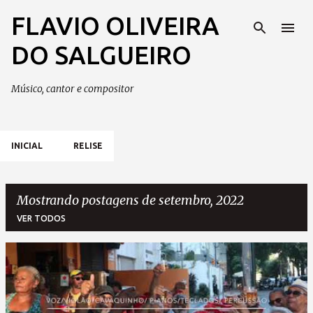
FLAVIO OLIVEIRA
Pular para o conteúdo principal
DO SALGUEIRO
Músico, cantor e compositor
INICIAL
RELISE
Mostrando postagens de setembro, 2022
VER TODOS
P
o
s