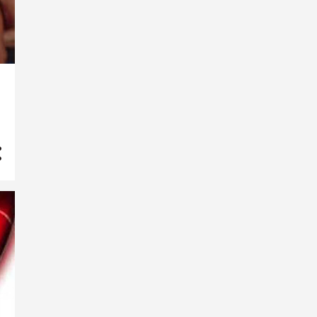
agosto
3
julho
1
junho
2
maio
1
abril
2
março
11
fevereiro
3
janeiro
3
2022
28
dezembro
4
novembro
2
outubro
4
setembro
5