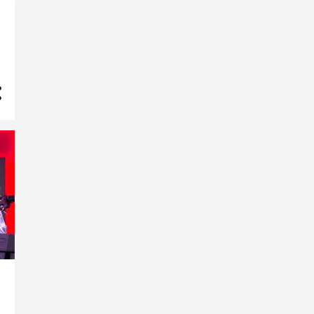
agosto
6
julho
3
maio
4
2021
56
dezembro
1
"Belo Começo...Um Triste
Fim"
novembro
1
GRIOT...GRIOT... é Rubem
Confete Sim Senhor
setembro
2
ME ENTREGUEI DE CORPO E
ALMA
SERÁ AMOR...
junho
4