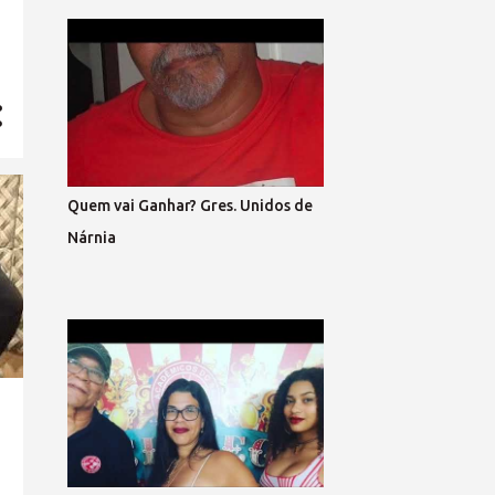
CONTRA A TIRANIA E A
INSEGURANÇA! E ASSIM, RENOVAR
A ALIANÇA RESGATAR A NOBREZA
EXPANDIR CONFIANÇA. E GRITAR,
PELO FIM DA MORDAÇA,
ESPALHAR PELA PRAÇA O
SOFRIMENTO DA MASSA; VEM PRA
RUA, VEM CANTAR, NOSSO SONHO
Quem vai Ganhar? Gres. Unidos de
VAI BRILHAR! (refrão 1) DE MÃOS
Nárnia
DADAS, DE CORAÇÃO, O GRITO DA
LIBERTAÇÃO ! E ENTÃO, VAMOS
VOLTAR A SORRIR, SEM MEDO... DO
QUE HÁ DE VIR. LIBERTAR... A
EXPRESSÃO E A DEMOCRACIA, SEM
FARSA, SEM IDEOLOGIA! SENTIR,
SEM ARDIL O DIREITO, O FIM DA
VINGANÇA, E DO PRECONCEITO! A
LEI MAIOR TRIUNFAR O PAIS EM
HARMONIA, VIVER, DE TODO, A