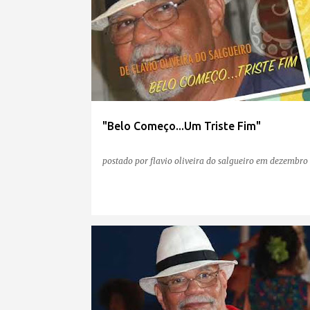
o
s
t
a
g
e
"Belo Começo...Um Triste Fim"
n
s
postado por
flavio oliveira do salgueiro
em
dezembro 