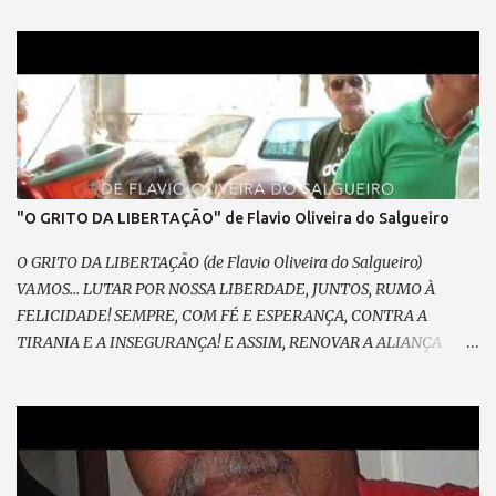
"O GRITO DA LIBERTAÇÃO" de Flavio Oliveira do Salgueiro
O GRITO DA LIBERTAÇÃO (de Flavio Oliveira do Salgueiro)
VAMOS... LUTAR POR NOSSA LIBERDADE, JUNTOS, RUMO À
FELICIDADE! SEMPRE, COM FÉ E ESPERANÇA, CONTRA A
TIRANIA E A INSEGURANÇA! E ASSIM, RENOVAR A ALIANÇA
RESGATAR A NOBREZA EXPANDIR CONFIANÇA. E GRITAR, PELO
FIM DA MORDAÇA, ESPALHAR PELA PRAÇA O SOFRIMENTO DA
MASSA; VEM PRA RUA, VEM CANTAR, NOSSO SONHO VAI
BRILHAR! (refrão 1) DE MÃOS DADAS, DE CORAÇÃO, O GRITO DA
LIBERTAÇÃO ! E ENTÃO, VAMOS VOLTAR A SORRIR, SEM MEDO...