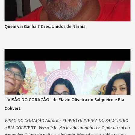
DO QUE HÁ DE VIR. LIBERTAR... A EXPRESSÃO E A
DEMOCRACIA, SEM FARSA, SEM IDEOLOGIA! SENTIR, SEM
ARDIL O DIREITO, O FIM DA VINGANÇA, E DO PRECONCEITO! A
LEI MAIOR TRIUNFAR O PAIS EM HARMONIA, VIVER, DE TODO,
Quem vai Ganhar? Gres. Unidos de Nárnia
A CIDADANIA VEM PRA RUA, VEM LUTAR, NOSSA VOZ VAI
ECOAR!, LIBERDADE ... É O NOSSO CHÃO , (refrão final – em coro)
REFRÃO... ASPIRAÇÃO DESSA NAÇÃO...
" VISÃO DO CORAÇÃO" de Flavio Oliveira do Salgueiro e Bia
Colivert
VISÃO DO CORAÇÃO Autoria: FLAVIO OLIVEIRA DO SALGUEIRO
e BIA COLIVERT Verso 1: Já vi a luz do amanhecer, O pôr do sol no