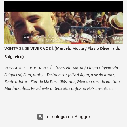
samba que meditei... Pensando em ti, com devoção. A caneta, um
cavaquinho e o violão — Te esperam pra dedilhar As belas notas
que brotam do teu coração. A poesia, lapidada com sabedoria, Que
fala da flor — Essência do amor em sua mais pura imensidão.
Inspiração? Essa, em ti, transborda... Será mais uma obra Para o
acervo da nossa nação. Já fizemos outras obras em sintonia:
Falamos de amor, de saudades, Retratamos histórias, passagens,
VONTADE DE VIVER VOCÊ (Marcelo Motta / Flavio Oliveira do
Temas dolentes e de alegria... Essa é a sina do compositor —
Salgueiro)
Extrair da vida “prosa e verso” como um trovador. E até hoje, ...
VONTADE DE VIVER VOCÊ (Marcelo Motta / Flavio Oliveira do
Salgueiro) Som, matiz... De toda cor feliz A água, o ar do amor,
Fonte minha... Flor de Liz Rosa lilás, raiz, Meu céu rosado em tom
Manhãzinha... Revelar-te a Deus em confissão Pois inventaste em
mim Vontade de viver você Cai o céu, demônios, confusão, Treme
meu coração Se um dia foste embora... Ainda sim... Seria eu, você...
Vivendo em um só sem ter fim Sem medo de seguir... Se não
houver lugar, voar, No ar não há espaço que não tenha espaço Lá
Tecnologia do Blogger
podemos morar .... E vejo em ti a luz... De toda a imensidão De tal