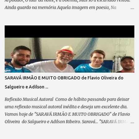
Arpoador, O luar da noite, e a boemia, Mas só a escuridão restou.
Ainda guardo na memória Aquela imagem em poesia, Na
POLICROMIA, fiz minha história, Misto de angústia e de alegria
Pré-refrão 1: Não posso reclamar, Nem me perder em lamentação,
Agradeço sempre ao “Senhor”, Por cada passo em minha direção.
Refrão 1: A visão do coração... Vê mais do que qualquer olhar. Há
quem enxerga com o instinto, E faz da mente seu despertar. No
olhar interno, o seu ABSINTO; Dos CHAKRAS, a luz a lhe guiar.
Feliz, é quem consegue enxergar Muito além do que se pode
observar; Verso 2: Já desfilei na Avenida, Pela minha escola
querida, Escrevi o livro da minha vida, Plantei, colhi e cumpri
SARAVÁ IRMÃO E MUITO OBRIGADO de Flavio Oliveira do
minha missão. Pré-refrão 2: Não posso reclamar, Nem me perder
Salgueiro e Adilson ...
em lamentação, Agradeço sempre ao “Senhor”, Por cada passo em
minha direção. Refrão 2: A visão do coração... Vê mais do q...
Reflexão Musical Autoral Como de hábito passando para deixar
uma reflexão musical autoral inédita e deseja um excelente dia.
Vamos hoje de "SARAVÁ IRMÃO E MUITO OBRIGADO" de Flavio
Oliveira do Salgueiro e Adilson Ribeiro. Saravá... "SARAVÁ IRMÃO
E MUITO OBRIGADO" (de Adilson Marechal e Flavio
Oliveira do Salgueiro) 09/04/2025 Parceiro,vem concluir este