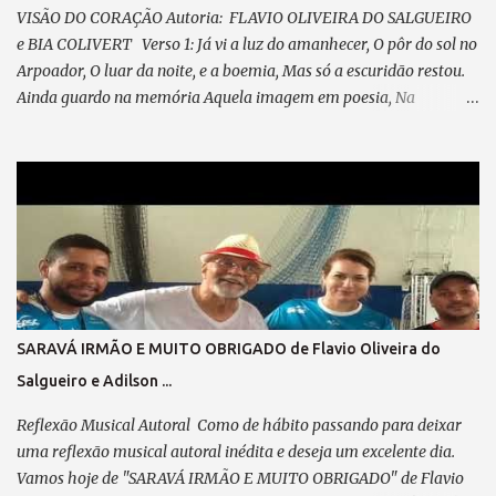
VISÃO DO CORAÇÃO Autoria: FLAVIO OLIVEIRA DO SALGUEIRO
e BIA COLIVERT Verso 1: Já vi a luz do amanhecer, O pôr do sol no
Arpoador, O luar da noite, e a boemia, Mas só a escuridão restou.
Ainda guardo na memória Aquela imagem em poesia, Na
POLICROMIA, fiz minha história, Misto de angústia e de alegria
Pré-refrão 1: Não posso reclamar, Nem me perder em lamentação,
Agradeço sempre ao “Senhor”, Por cada passo em minha direção.
Refrão 1: A visão do coração... Vê mais do que qualquer olhar. Há
quem enxerga com o instinto, E faz da mente seu despertar. No
olhar interno, o seu ABSINTO; Dos CHAKRAS, a luz a lhe guiar.
Feliz, é quem consegue enxergar Muito além do que se pode
observar; Verso 2: Já desfilei na Avenida, Pela minha escola
querida, Escrevi o livro da minha vida, Plantei, colhi e cumpri
SARAVÁ IRMÃO E MUITO OBRIGADO de Flavio Oliveira do
minha missão. Pré-refrão 2: Não posso reclamar, Nem me perder
Salgueiro e Adilson ...
em lamentação, Agradeço sempre ao “Senhor”, Por cada passo em
minha direção. Refrão 2: A visão do coração... Vê mais do q...
Reflexão Musical Autoral Como de hábito passando para deixar
uma reflexão musical autoral inédita e deseja um excelente dia.
Vamos hoje de "SARAVÁ IRMÃO E MUITO OBRIGADO" de Flavio