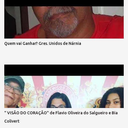
BRILHAR! (refrão 1) DE MÃOS DADAS, DE CORAÇÃO, O GRITO DA
LIBERTAÇÃO ! E ENTÃO, VAMOS VOLTAR A SORRIR, SEM MEDO...
DO QUE HÁ DE VIR. LIBERTAR... A EXPRESSÃO E A
DEMOCRACIA, SEM FARSA, SEM IDEOLOGIA! SENTIR, SEM
ARDIL O DIREITO, O FIM DA VINGANÇA, E DO PRECONCEITO! A
LEI MAIOR TRIUNFAR O PAIS EM HARMONIA, VIVER, DE TODO,
Quem vai Ganhar? Gres. Unidos de Nárnia
A CIDADANIA VEM PRA RUA, VEM LUTAR, NOSSA VOZ VAI
ECOAR!, LIBERDADE ... É O NOSSO CHÃO , (refrão final – em coro)
REFRÃO... ASPIRAÇÃO DESSA NAÇÃO...
" VISÃO DO CORAÇÃO" de Flavio Oliveira do Salgueiro e Bia
Colivert