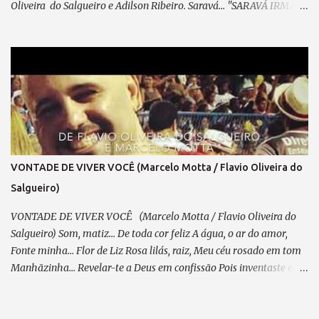
Oliveira do Salgueiro e Adilson Ribeiro. Saravá... "SARAVÁ IRMÃO
E MUITO OBRIGADO" (de Adilson Marechal e Flavio
Oliveira do Salgueiro) 09/04/2025 Parceiro,vem concluir este
samba que meditei... Pensando em ti, com devoção. A caneta, um
cavaquinho e o violão — Te esperam pra dedilhar As belas notas
que brotam do teu coração. A poesia, lapidada com sabedoria, Que
fala da flor — Essência do amor em sua mais pura imensidão.
Inspiração? Essa, em ti, transborda... Será mais uma obra Para o
acervo da nossa nação. Já fizemos outras obras em sintonia:
Falamos de amor, de saudades, Retratamos histórias, passagens,
VONTADE DE VIVER VOCÊ (Marcelo Motta / Flavio Oliveira do
Temas dolentes e de alegria... Essa é a sina do compositor —
Salgueiro)
Extrair da vida “prosa e verso” como um trovador. E até hoje, ...
VONTADE DE VIVER VOCÊ (Marcelo Motta / Flavio Oliveira do
Salgueiro) Som, matiz... De toda cor feliz A água, o ar do amor,
Fonte minha... Flor de Liz Rosa lilás, raiz, Meu céu rosado em tom
Manhãzinha... Revelar-te a Deus em confissão Pois inventaste em
mim Vontade de viver você Cai o céu, demônios, confusão, Treme
meu coração Se um dia foste embora... Ainda sim... Seria eu, você...