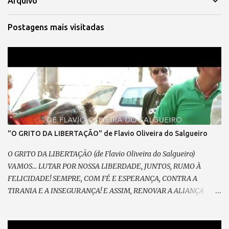
Arquivo
Postagens mais visitadas
"O GRITO DA LIBERTAÇÃO" de Flavio Oliveira do Salgueiro
O GRITO DA LIBERTAÇÃO (de Flavio Oliveira do Salgueiro)
VAMOS... LUTAR POR NOSSA LIBERDADE, JUNTOS, RUMO À
FELICIDADE! SEMPRE, COM FÉ E ESPERANÇA, CONTRA A
TIRANIA E A INSEGURANÇA! E ASSIM, RENOVAR A ALIANÇA
RESGATAR A NOBREZA EXPANDIR CONFIANÇA. E GRITAR, PELO
FIM DA MORDAÇA, ESPALHAR PELA PRAÇA O SOFRIMENTO DA
MASSA; VEM PRA RUA, VEM CANTAR, NOSSO SONHO VAI