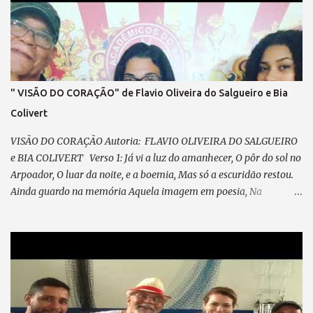
" VISÃO DO CORAÇÃO" de Flavio Oliveira do Salgueiro e Bia
Colivert
VISÃO DO CORAÇÃO Autoria: FLAVIO OLIVEIRA DO SALGUEIRO
e BIA COLIVERT Verso 1: Já vi a luz do amanhecer, O pôr do sol no
Arpoador, O luar da noite, e a boemia, Mas só a escuridão restou.
Ainda guardo na memória Aquela imagem em poesia, Na
POLICROMIA, fiz minha história, Misto de angústia e de alegria
Pré-refrão 1: Não posso reclamar, Nem me perder em lamentação,
Agradeço sempre ao “Senhor”, Por cada passo em minha direção.
Refrão 1: A visão do coração... Vê mais do que qualquer olhar. Há
quem enxerga com o instinto, E faz da mente seu despertar. No
olhar interno, o seu ABSINTO; Dos CHAKRAS, a luz a lhe guiar.
Feliz, é quem consegue enxergar Muito além do que se pode