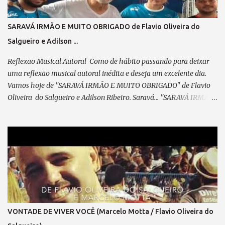
observar; Verso 2: Já desfilei na Avenida, Pela minha escola
querida, Escrevi o livro da minha vida, Plantei, colhi e cumpri
SARAVÁ IRMÃO E MUITO OBRIGADO de Flavio Oliveira do
minha missão. Pré-refrão 2: Não posso reclamar, Nem me perder
Salgueiro e Adilson ...
em lamentação, Agradeço sempre ao “Senhor”, Por cada passo em
minha direção. Refrão 2: A visão do coração... Vê mais do q...
Reflexão Musical Autoral Como de hábito passando para deixar
uma reflexão musical autoral inédita e deseja um excelente dia.
Vamos hoje de "SARAVÁ IRMÃO E MUITO OBRIGADO" de Flavio
Oliveira do Salgueiro e Adilson Ribeiro. Saravá... "SARAVÁ IRMÃO
E MUITO OBRIGADO" (de Adilson Marechal e Flavio
Oliveira do Salgueiro) 09/04/2025 Parceiro,vem concluir este
samba que meditei... Pensando em ti, com devoção. A caneta, um
cavaquinho e o violão — Te esperam pra dedilhar As belas notas
que brotam do teu coração. A poesia, lapidada com sabedoria, Que
fala da flor — Essência do amor em sua mais pura imensidão.
Inspiração? Essa, em ti, transborda... Será mais uma obra Para o
acervo da nossa nação. Já fizemos outras obras em sintonia:
Falamos de amor, de saudades, Retratamos histórias, passagens,
VONTADE DE VIVER VOCÊ (Marcelo Motta / Flavio Oliveira do
Temas dolentes e de alegria... Essa é a sina do compositor —