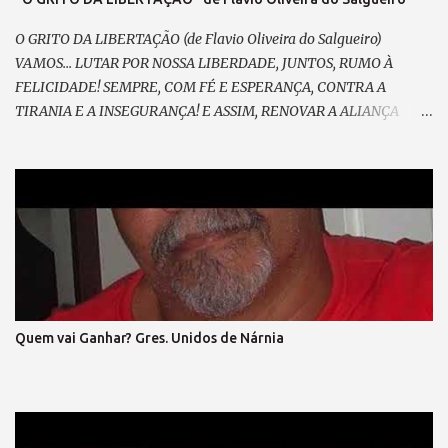
O GRITO DA LIBERTAÇÃO (de Flavio Oliveira do Salgueiro)
VAMOS... LUTAR POR NOSSA LIBERDADE, JUNTOS, RUMO À
FELICIDADE! SEMPRE, COM FÉ E ESPERANÇA, CONTRA A
TIRANIA E A INSEGURANÇA! E ASSIM, RENOVAR A ALIANÇA
RESGATAR A NOBREZA EXPANDIR CONFIANÇA. E GRITAR, PELO
FIM DA MORDAÇA, ESPALHAR PELA PRAÇA O SOFRIMENTO DA
MASSA; VEM PRA RUA, VEM CANTAR, NOSSO SONHO VAI
BRILHAR! (refrão 1) DE MÃOS DADAS, DE CORAÇÃO, O GRITO DA
LIBERTAÇÃO ! E ENTÃO, VAMOS VOLTAR A SORRIR, SEM MEDO...
DO QUE HÁ DE VIR. LIBERTAR... A EXPRESSÃO E A
DEMOCRACIA, SEM FARSA, SEM IDEOLOGIA! SENTIR, SEM
ARDIL O DIREITO, O FIM DA VINGANÇA, E DO PRECONCEITO! A
LEI MAIOR TRIUNFAR O PAIS EM HARMONIA, VIVER, DE TODO,
Quem vai Ganhar? Gres. Unidos de Nárnia
A CIDADANIA VEM PRA RUA, VEM LUTAR, NOSSA VOZ VAI
ECOAR!, LIBERDADE ... É O NOSSO CHÃO , (refrão final – em coro)
REFRÃO... ASPIRAÇÃO DESSA NAÇÃO...