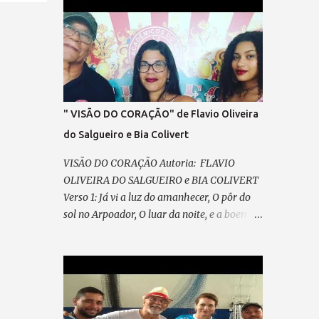
SEM IDEOLOGIA! SENTIR, SEM ARDIL O
DIREITO, O FIM DA VINGANÇA, E DO
PRECONCEITO! A LEI MAIOR TRIUNFAR O
PAIS EM HARMONIA, VIVER, DE TODO, A
CIDADANIA VEM PRA RUA, VEM LUTAR,
NOSSA VOZ VAI ECOAR!, LIBERDADE ... É O
NOSSO CHÃO , (refrão final – em coro)
" VISÃO DO CORAÇÃO" de Flavio Oliveira
REFRÃO... ASPIRAÇÃO DESSA NAÇÃO...
do Salgueiro e Bia Colivert
VISÃO DO CORAÇÃO Autoria: FLAVIO
OLIVEIRA DO SALGUEIRO e BIA COLIVERT
Verso 1: Já vi a luz do amanhecer, O pôr do
sol no Arpoador, O luar da noite, e a boemia,
Mas só a escuridão restou. Ainda guardo na
memória Aquela imagem em poesia, Na
POLICROMIA, fiz minha história, Misto de
angústia e de alegria Pré-refrão 1: Não posso
reclamar, Nem me perder em lamentação,
Agradeço sempre ao “Senhor”, Por cada