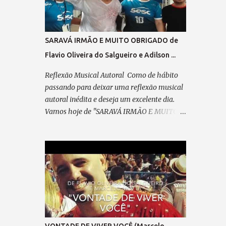
passo em minha direção. Refrão 1: A visão
do coração... Vê mais do que qualquer olhar.
Há quem enxerga com o instinto, E faz da
SARAVÁ IRMÃO E MUITO OBRIGADO de
mente seu despertar. No olhar interno, o seu
Flavio Oliveira do Salgueiro e Adilson ...
ABSINTO; Dos CHAKRAS, a luz a lhe guiar.
Feliz, é quem consegue enxergar Muito além
Reflexão Musical Autoral Como de hábito
do que se pode observar; Verso 2: Já desfilei
passando para deixar uma reflexão musical
na Avenida, Pela minha escola querida,
autoral inédita e deseja um excelente dia.
Escrevi o livro da minha vida, Plantei, colhi e
Vamos hoje de "SARAVÁ IRMÃO E MUITO
cumpri minha missão. Pré-refrão 2: Não
OBRIGADO" de Flavio Oliveira do Salgueiro
posso reclamar, Nem me perder em
e Adilson Ribeiro. Saravá... "SARAVÁ IRMÃO
lamentação, Agradeço sempre ao “Senhor”,
E MUITO OBRIGADO" (de Adilson
Por cada passo em minha direção. Refrão 2:
Marechal e Flavio Oliveira do Salgueiro)
A visão do coração... Vê mais do q...
09/04/2025 Parceiro,vem concluir este
samba que meditei... Pensando em ti, com
devoção. A caneta, um cavaquinho e o violão
— Te esperam pra dedilhar As belas notas
que brotam do teu coração. A poesia,