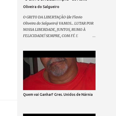
Oliveira do Salgueiro
O GRITO DA LIBERTAÇÃO (de Flavio
Oliveira do Salgueiro) VAMOS... LUTAR POR
NOSSA LIBERDADE, JUNTOS, RUMO À
FELICIDADE! SEMPRE, COM FÉ E
ESPERANÇA, CONTRA A TIRANIA E A
INSEGURANÇA! E ASSIM, RENOVAR A
ALIANÇA RESGATAR A NOBREZA
EXPANDIR CONFIANÇA. E GRITAR, PELO
FIM DA MORDAÇA, ESPALHAR PELA
PRAÇA O SOFRIMENTO DA MASSA; VEM
PRA RUA, VEM CANTAR, NOSSO SONHO VAI
BRILHAR! (refrão 1) DE MÃOS DADAS, DE
CORAÇÃO, O GRITO DA LIBERTAÇÃO ! E
Quem vai Ganhar? Gres. Unidos de Nárnia
ENTÃO, VAMOS VOLTAR A SORRIR, SEM
MEDO... DO QUE HÁ DE VIR. LIBERTAR... A
EXPRESSÃO E A DEMOCRACIA, SEM FARSA,