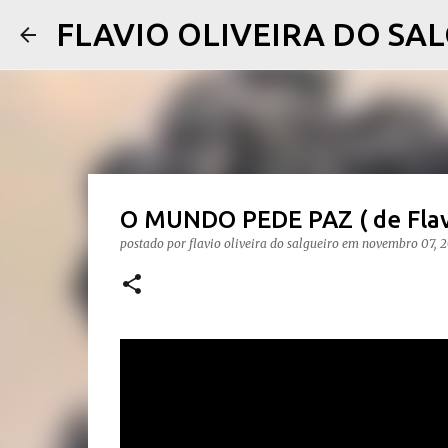
FLAVIO OLIVEIRA DO SA
O MUNDO PEDE PAZ ( de Flavi
postado por
flavio oliveira do salgueiro
em
novembro 07, 