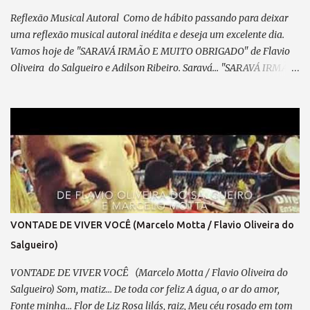
minha direção. Refrão 2: A visão do coração... Vê mais do q...
Reflexão Musical Autoral Como de hábito passando para deixar
uma reflexão musical autoral inédita e deseja um excelente dia.
Vamos hoje de "SARAVÁ IRMÃO E MUITO OBRIGADO" de Flavio
Oliveira do Salgueiro e Adilson Ribeiro. Saravá... "SARAVÁ IRMÃO
E MUITO OBRIGADO" (de Adilson Marechal e Flavio
Oliveira do Salgueiro) 09/04/2025 Parceiro,vem concluir este
samba que meditei... Pensando em ti, com devoção. A caneta, um
cavaquinho e o violão — Te esperam pra dedilhar As belas notas
que brotam do teu coração. A poesia, lapidada com sabedoria, Que
fala da flor — Essência do amor em sua mais pura imensidão.
Inspiração? Essa, em ti, transborda... Será mais uma obra Para o
acervo da nossa nação. Já fizemos outras obras em sintonia:
Falamos de amor, de saudades, Retratamos histórias, passagens,
VONTADE DE VIVER VOCÊ (Marcelo Motta / Flavio Oliveira do
Temas dolentes e de alegria... Essa é a sina do compositor —
Salgueiro)
Extrair da vida “prosa e verso” como um trovador. E até hoje, ...
VONTADE DE VIVER VOCÊ (Marcelo Motta / Flavio Oliveira do
Salgueiro) Som, matiz... De toda cor feliz A água, o ar do amor,
Fonte minha... Flor de Liz Rosa lilás, raiz, Meu céu rosado em tom