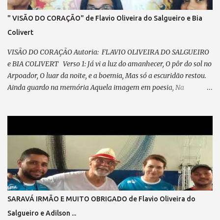
" VISÃO DO CORAÇÃO" de Flavio Oliveira do Salgueiro e Bia
Colivert
VISÃO DO CORAÇÃO Autoria: FLAVIO OLIVEIRA DO SALGUEIRO
e BIA COLIVERT Verso 1: Já vi a luz do amanhecer, O pôr do sol no
Arpoador, O luar da noite, e a boemia, Mas só a escuridão restou.
Ainda guardo na memória Aquela imagem em poesia, Na
POLICROMIA, fiz minha história, Misto de angústia e de alegria
Pré-refrão 1: Não posso reclamar, Nem me perder em lamentação,
Agradeço sempre ao “Senhor”, Por cada passo em minha direção.
Refrão 1: A visão do coração... Vê mais do que qualquer olhar. Há
quem enxerga com o instinto, E faz da mente seu despertar. No
olhar interno, o seu ABSINTO; Dos CHAKRAS, a luz a lhe guiar.
Feliz, é quem consegue enxergar Muito além do que se pode
observar; Verso 2: Já desfilei na Avenida, Pela minha escola
querida, Escrevi o livro da minha vida, Plantei, colhi e cumpri
SARAVÁ IRMÃO E MUITO OBRIGADO de Flavio Oliveira do
minha missão. Pré-refrão 2: Não posso reclamar, Nem me perder
Salgueiro e Adilson ...
em lamentação, Agradeço sempre ao “Senhor”, Por cada passo em