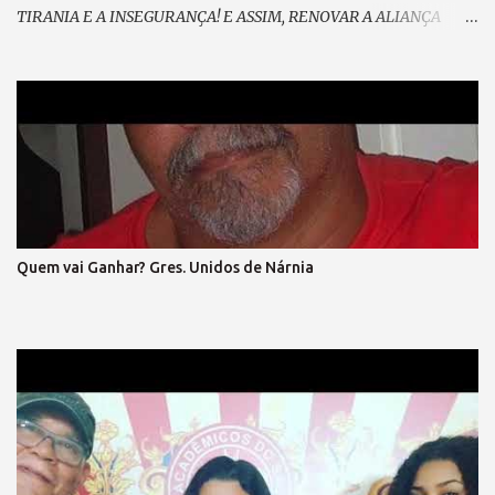
TIRANIA E A INSEGURANÇA! E ASSIM, RENOVAR A ALIANÇA
RESGATAR A NOBREZA EXPANDIR CONFIANÇA. E GRITAR, PELO
FIM DA MORDAÇA, ESPALHAR PELA PRAÇA O SOFRIMENTO DA
MASSA; VEM PRA RUA, VEM CANTAR, NOSSO SONHO VAI
BRILHAR! (refrão 1) DE MÃOS DADAS, DE CORAÇÃO, O GRITO DA
LIBERTAÇÃO ! E ENTÃO, VAMOS VOLTAR A SORRIR, SEM MEDO...
DO QUE HÁ DE VIR. LIBERTAR... A EXPRESSÃO E A
DEMOCRACIA, SEM FARSA, SEM IDEOLOGIA! SENTIR, SEM
ARDIL O DIREITO, O FIM DA VINGANÇA, E DO PRECONCEITO! A
LEI MAIOR TRIUNFAR O PAIS EM HARMONIA, VIVER, DE TODO,
Quem vai Ganhar? Gres. Unidos de Nárnia
A CIDADANIA VEM PRA RUA, VEM LUTAR, NOSSA VOZ VAI
ECOAR!, LIBERDADE ... É O NOSSO CHÃO , (refrão final – em coro)
REFRÃO... ASPIRAÇÃO DESSA NAÇÃO...