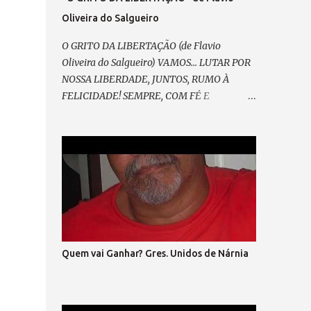
Oliveira do Salgueiro
O GRITO DA LIBERTAÇÃO (de Flavio
Oliveira do Salgueiro) VAMOS... LUTAR POR
NOSSA LIBERDADE, JUNTOS, RUMO À
FELICIDADE! SEMPRE, COM FÉ E
ESPERANÇA, CONTRA A TIRANIA E A
INSEGURANÇA! E ASSIM, RENOVAR A
ALIANÇA RESGATAR A NOBREZA
EXPANDIR CONFIANÇA. E GRITAR, PELO
FIM DA MORDAÇA, ESPALHAR PELA
PRAÇA O SOFRIMENTO DA MASSA; VEM
PRA RUA, VEM CANTAR, NOSSO SONHO VAI
BRILHAR! (refrão 1) DE MÃOS DADAS, DE
CORAÇÃO, O GRITO DA LIBERTAÇÃO ! E
Quem vai Ganhar? Gres. Unidos de Nárnia
ENTÃO, VAMOS VOLTAR A SORRIR, SEM
MEDO... DO QUE HÁ DE VIR. LIBERTAR... A
EXPRESSÃO E A DEMOCRACIA, SEM FARSA,