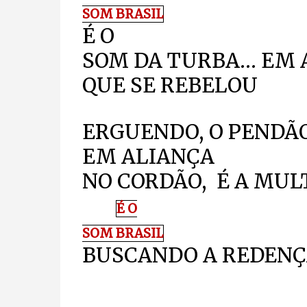
SOM BRASIL
É O
SOM DA TURBA… E
QUE SE REBELOU
ERGUENDO, O PENDÃ
EM ALIANÇA
NO CORDÃO, É A MU
É O
SOM BRASIL
BUSCANDO A REDEN