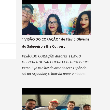
SEM IDEOLOGIA! SENTIR, SEM ARDIL O
DIREITO, O FIM DA VINGANÇA, E DO
PRECONCEITO! A LEI MAIOR TRIUNFAR O
PAIS EM HARMONIA, VIVER, DE TODO, A
CIDADANIA VEM PRA RUA, VEM LUTAR,
NOSSA VOZ VAI ECOAR!, LIBERDADE ... É O
NOSSO CHÃO , (refrão final – em coro)
" VISÃO DO CORAÇÃO" de Flavio Oliveira
REFRÃO... ASPIRAÇÃO DESSA NAÇÃO...
do Salgueiro e Bia Colivert
VISÃO DO CORAÇÃO Autoria: FLAVIO
OLIVEIRA DO SALGUEIRO e BIA COLIVERT
Verso 1: Já vi a luz do amanhecer, O pôr do
sol no Arpoador, O luar da noite, e a boemia,
Mas só a escuridão restou. Ainda guardo na
memória Aquela imagem em poesia, Na
POLICROMIA, fiz minha história, Misto de
angústia e de alegria Pré-refrão 1: Não posso
reclamar, Nem me perder em lamentação,
Agradeço sempre ao “Senhor”, Por cada