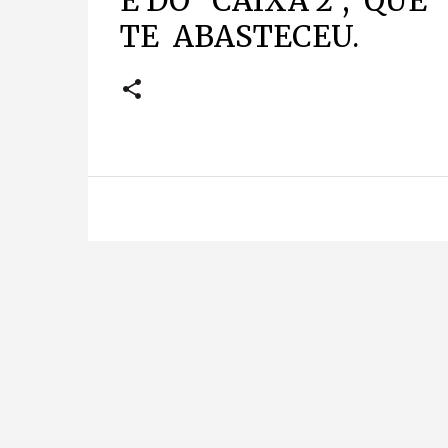
E DO “CAIXA 2”, QUE
TE ABASTECEU.