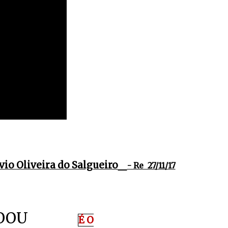
vio Oliveira do Salgueiro
- Re 27/11/17
E ECOOU
É O