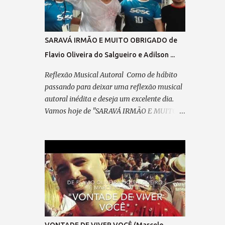
passo em minha direção. Refrão 1: A visão
do coração... Vê mais do que qualquer olhar.
Há quem enxerga com o instinto, E faz da
SARAVÁ IRMÃO E MUITO OBRIGADO de
mente seu despertar. No olhar interno, o seu
Flavio Oliveira do Salgueiro e Adilson ...
ABSINTO; Dos CHAKRAS, a luz a lhe guiar.
Feliz, é quem consegue enxergar Muito além
Reflexão Musical Autoral Como de hábito
do que se pode observar; Verso 2: Já desfilei
passando para deixar uma reflexão musical
na Avenida, Pela minha escola querida,
autoral inédita e deseja um excelente dia.
Escrevi o livro da minha vida, Plantei, colhi e
Vamos hoje de "SARAVÁ IRMÃO E MUITO
cumpri minha missão. Pré-refrão 2: Não
OBRIGADO" de Flavio Oliveira do Salgueiro
posso reclamar, Nem me perder em
e Adilson Ribeiro. Saravá... "SARAVÁ IRMÃO
lamentação, Agradeço sempre ao “Senhor”,
E MUITO OBRIGADO" (de Adilson
Por cada passo em minha direção. Refrão 2:
Marechal e Flavio Oliveira do Salgueiro)
A visão do coração... Vê mais do q...
09/04/2025 Parceiro,vem concluir este
samba que meditei... Pensando em ti, com
devoção. A caneta, um cavaquinho e o violão
— Te esperam pra dedilhar As belas notas
que brotam do teu coração. A poesia,