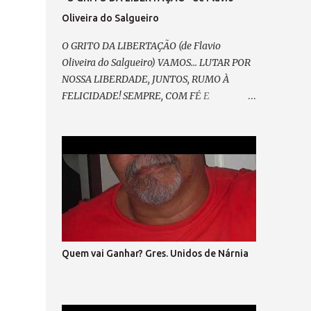
Oliveira do Salgueiro
O GRITO DA LIBERTAÇÃO (de Flavio
Oliveira do Salgueiro) VAMOS... LUTAR POR
NOSSA LIBERDADE, JUNTOS, RUMO À
FELICIDADE! SEMPRE, COM FÉ E
ESPERANÇA, CONTRA A TIRANIA E A
INSEGURANÇA! E ASSIM, RENOVAR A
ALIANÇA RESGATAR A NOBREZA
EXPANDIR CONFIANÇA. E GRITAR, PELO
FIM DA MORDAÇA, ESPALHAR PELA
PRAÇA O SOFRIMENTO DA MASSA; VEM
PRA RUA, VEM CANTAR, NOSSO SONHO VAI
BRILHAR! (refrão 1) DE MÃOS DADAS, DE
CORAÇÃO, O GRITO DA LIBERTAÇÃO ! E
Quem vai Ganhar? Gres. Unidos de Nárnia
ENTÃO, VAMOS VOLTAR A SORRIR, SEM
MEDO... DO QUE HÁ DE VIR. LIBERTAR... A
EXPRESSÃO E A DEMOCRACIA, SEM FARSA,