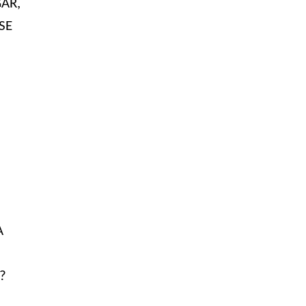
AR,
SE
A
?