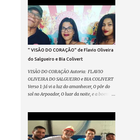
SEM IDEOLOGIA! SENTIR, SEM ARDIL O
DIREITO, O FIM DA VINGANÇA, E DO
PRECONCEITO! A LEI MAIOR TRIUNFAR O
PAIS EM HARMONIA, VIVER, DE TODO, A
CIDADANIA VEM PRA RUA, VEM LUTAR,
NOSSA VOZ VAI ECOAR!, LIBERDADE ... É O
NOSSO CHÃO , (refrão final – em coro)
" VISÃO DO CORAÇÃO" de Flavio Oliveira
REFRÃO... ASPIRAÇÃO DESSA NAÇÃO...
do Salgueiro e Bia Colivert
VISÃO DO CORAÇÃO Autoria: FLAVIO
OLIVEIRA DO SALGUEIRO e BIA COLIVERT
Verso 1: Já vi a luz do amanhecer, O pôr do
sol no Arpoador, O luar da noite, e a boemia,
Mas só a escuridão restou. Ainda guardo na
memória Aquela imagem em poesia, Na
POLICROMIA, fiz minha história, Misto de
angústia e de alegria Pré-refrão 1: Não posso
reclamar, Nem me perder em lamentação,
Agradeço sempre ao “Senhor”, Por cada