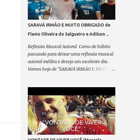
passo em minha direção. Refrão 1: A visão
do coração... Vê mais do que qualquer olhar.
Há quem enxerga com o instinto, E faz da
SARAVÁ IRMÃO E MUITO OBRIGADO de
mente seu despertar. No olhar interno, o seu
Flavio Oliveira do Salgueiro e Adilson ...
ABSINTO; Dos CHAKRAS, a luz a lhe guiar.
Feliz, é quem consegue enxergar Muito além
Reflexão Musical Autoral Como de hábito
do que se pode observar; Verso 2: Já desfilei
passando para deixar uma reflexão musical
na Avenida, Pela minha escola querida,
autoral inédita e deseja um excelente dia.
Escrevi o livro da minha vida, Plantei, colhi e
Vamos hoje de "SARAVÁ IRMÃO E MUITO
cumpri minha missão. Pré-refrão 2: Não
OBRIGADO" de Flavio Oliveira do Salgueiro
posso reclamar, Nem me perder em
e Adilson Ribeiro. Saravá... "SARAVÁ IRMÃO
lamentação, Agradeço sempre ao “Senhor”,
E MUITO OBRIGADO" (de Adilson
Por cada passo em minha direção. Refrão 2:
Marechal e Flavio Oliveira do Salgueiro)
A visão do coração... Vê mais do q...
09/04/2025 Parceiro,vem concluir este
samba que meditei... Pensando em ti, com
devoção. A caneta, um cavaquinho e o violão
— Te esperam pra dedilhar As belas notas
que brotam do teu coração. A poesia,