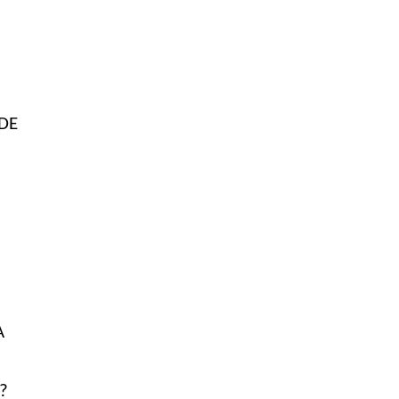
 DE
A
?