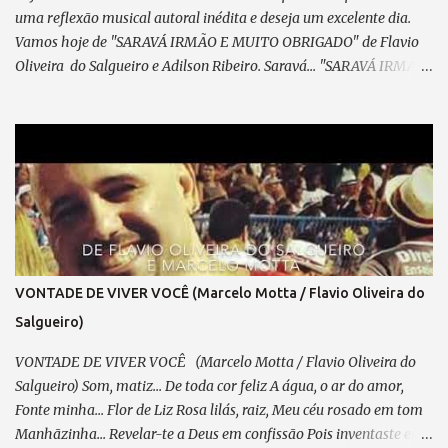
uma reflexão musical autoral inédita e deseja um excelente dia.
Vamos hoje de "SARAVÁ IRMÃO E MUITO OBRIGADO" de Flavio
Oliveira do Salgueiro e Adilson Ribeiro. Saravá... "SARAVÁ IRMÃO
E MUITO OBRIGADO" (de Adilson Marechal e Flavio
Oliveira do Salgueiro) 09/04/2025 Parceiro,vem concluir este
samba que meditei... Pensando em ti, com devoção. A caneta, um
cavaquinho e o violão — Te esperam pra dedilhar As belas notas
que brotam do teu coração. A poesia, lapidada com sabedoria, Que
fala da flor — Essência do amor em sua mais pura imensidão.
Inspiração? Essa, em ti, transborda... Será mais uma obra Para o
acervo da nossa nação. Já fizemos outras obras em sintonia:
Falamos de amor, de saudades, Retratamos histórias, passagens,
VONTADE DE VIVER VOCÊ (Marcelo Motta / Flavio Oliveira do
Temas dolentes e de alegria... Essa é a sina do compositor —
Salgueiro)
Extrair da vida “prosa e verso” como um trovador. E até hoje, ...
VONTADE DE VIVER VOCÊ (Marcelo Motta / Flavio Oliveira do
Salgueiro) Som, matiz... De toda cor feliz A água, o ar do amor,
Fonte minha... Flor de Liz Rosa lilás, raiz, Meu céu rosado em tom
Manhãzinha... Revelar-te a Deus em confissão Pois inventaste em