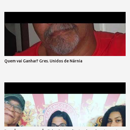
RESGATAR A NOBREZA EXPANDIR CONFIANÇA. E GRITAR, PELO
FIM DA MORDAÇA, ESPALHAR PELA PRAÇA O SOFRIMENTO DA
MASSA; VEM PRA RUA, VEM CANTAR, NOSSO SONHO VAI
BRILHAR! (refrão 1) DE MÃOS DADAS, DE CORAÇÃO, O GRITO DA
LIBERTAÇÃO ! E ENTÃO, VAMOS VOLTAR A SORRIR, SEM MEDO...
DO QUE HÁ DE VIR. LIBERTAR... A EXPRESSÃO E A
DEMOCRACIA, SEM FARSA, SEM IDEOLOGIA! SENTIR, SEM
ARDIL O DIREITO, O FIM DA VINGANÇA, E DO PRECONCEITO! A
LEI MAIOR TRIUNFAR O PAIS EM HARMONIA, VIVER, DE TODO,
Quem vai Ganhar? Gres. Unidos de Nárnia
A CIDADANIA VEM PRA RUA, VEM LUTAR, NOSSA VOZ VAI
ECOAR!, LIBERDADE ... É O NOSSO CHÃO , (refrão final – em coro)
REFRÃO... ASPIRAÇÃO DESSA NAÇÃO...