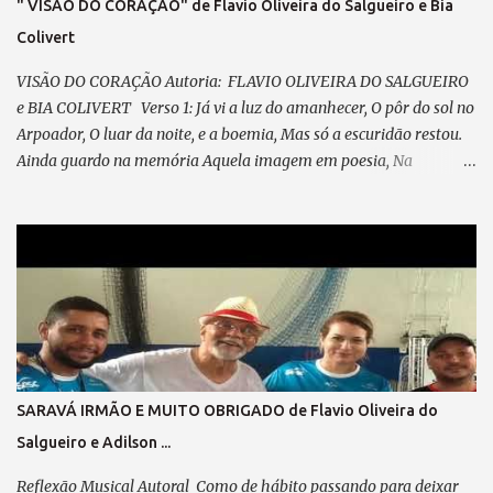
" VISÃO DO CORAÇÃO" de Flavio Oliveira do Salgueiro e Bia
Colivert
VISÃO DO CORAÇÃO Autoria: FLAVIO OLIVEIRA DO SALGUEIRO
e BIA COLIVERT Verso 1: Já vi a luz do amanhecer, O pôr do sol no
Arpoador, O luar da noite, e a boemia, Mas só a escuridão restou.
Ainda guardo na memória Aquela imagem em poesia, Na
POLICROMIA, fiz minha história, Misto de angústia e de alegria
Pré-refrão 1: Não posso reclamar, Nem me perder em lamentação,
Agradeço sempre ao “Senhor”, Por cada passo em minha direção.
Refrão 1: A visão do coração... Vê mais do que qualquer olhar. Há
quem enxerga com o instinto, E faz da mente seu despertar. No
olhar interno, o seu ABSINTO; Dos CHAKRAS, a luz a lhe guiar.
Feliz, é quem consegue enxergar Muito além do que se pode
observar; Verso 2: Já desfilei na Avenida, Pela minha escola
querida, Escrevi o livro da minha vida, Plantei, colhi e cumpri
SARAVÁ IRMÃO E MUITO OBRIGADO de Flavio Oliveira do
minha missão. Pré-refrão 2: Não posso reclamar, Nem me perder
Salgueiro e Adilson ...
em lamentação, Agradeço sempre ao “Senhor”, Por cada passo em
minha direção. Refrão 2: A visão do coração... Vê mais do q...
Reflexão Musical Autoral Como de hábito passando para deixar