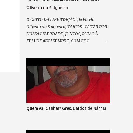
Oliveira do Salgueiro
O GRITO DA LIBERTAÇÃO (de Flavio
Oliveira do Salgueiro) VAMOS... LUTAR POR
NOSSA LIBERDADE, JUNTOS, RUMO À
FELICIDADE! SEMPRE, COM FÉ E
ESPERANÇA, CONTRA A TIRANIA E A
INSEGURANÇA! E ASSIM, RENOVAR A
ALIANÇA RESGATAR A NOBREZA
EXPANDIR CONFIANÇA. E GRITAR, PELO
FIM DA MORDAÇA, ESPALHAR PELA
PRAÇA O SOFRIMENTO DA MASSA; VEM
PRA RUA, VEM CANTAR, NOSSO SONHO VAI
BRILHAR! (refrão 1) DE MÃOS DADAS, DE
CORAÇÃO, O GRITO DA LIBERTAÇÃO ! E
Quem vai Ganhar? Gres. Unidos de Nárnia
ENTÃO, VAMOS VOLTAR A SORRIR, SEM
MEDO... DO QUE HÁ DE VIR. LIBERTAR... A
EXPRESSÃO E A DEMOCRACIA, SEM FARSA,