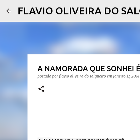
FLAVIO OLIVEIRA DO SA
A NAMORADA QUE SONHEI É
postado por
flavio oliveira do salgueiro
em
janeiro 17, 2014