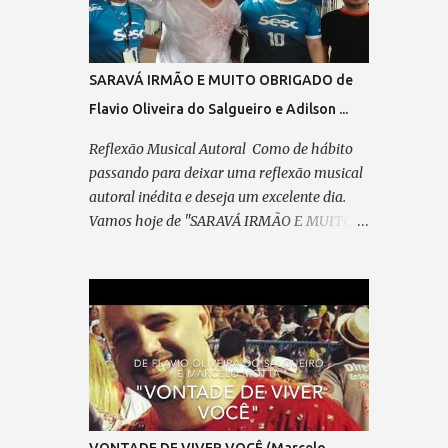
passo em minha direção. Refrão 1: A visão
do coração... Vê mais do que qualquer olhar.
Há quem enxerga com o instinto, E faz da
SARAVÁ IRMÃO E MUITO OBRIGADO de
mente seu despertar. No olhar interno, o seu
Flavio Oliveira do Salgueiro e Adilson ...
ABSINTO; Dos CHAKRAS, a luz a lhe guiar.
Feliz, é quem consegue enxergar Muito além
Reflexão Musical Autoral Como de hábito
do que se pode observar; Verso 2: Já desfilei
passando para deixar uma reflexão musical
na Avenida, Pela minha escola querida,
autoral inédita e deseja um excelente dia.
Escrevi o livro da minha vida, Plantei, colhi e
Vamos hoje de "SARAVÁ IRMÃO E MUITO
cumpri minha missão. Pré-refrão 2: Não
OBRIGADO" de Flavio Oliveira do Salgueiro
posso reclamar, Nem me perder em
e Adilson Ribeiro. Saravá... "SARAVÁ IRMÃO
lamentação, Agradeço sempre ao “Senhor”,
E MUITO OBRIGADO" (de Adilson
Por cada passo em minha direção. Refrão 2:
Marechal e Flavio Oliveira do Salgueiro)
A visão do coração... Vê mais do q...
09/04/2025 Parceiro,vem concluir este
samba que meditei... Pensando em ti, com
devoção. A caneta, um cavaquinho e o violão
— Te esperam pra dedilhar As belas notas
que brotam do teu coração. A poesia,