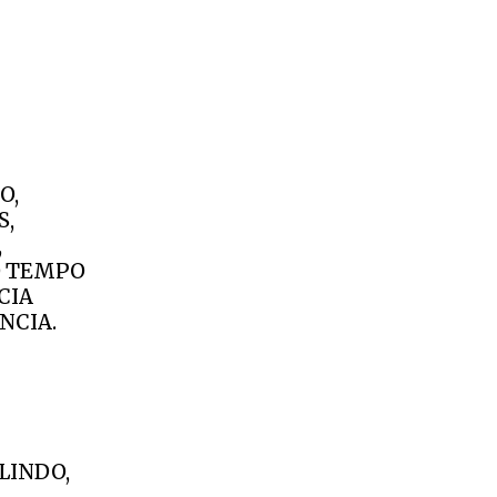
O,
S,
,
O TEMPO
CIA
NCIA.
LINDO,