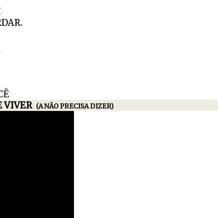
I
DAR.
Ê
CÊ
 VIVER
(A NÃO PRECISA DIZER)