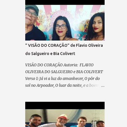
SEM IDEOLOGIA! SENTIR, SEM ARDIL O
DIREITO, O FIM DA VINGANÇA, E DO
PRECONCEITO! A LEI MAIOR TRIUNFAR O
PAIS EM HARMONIA, VIVER, DE TODO, A
CIDADANIA VEM PRA RUA, VEM LUTAR,
NOSSA VOZ VAI ECOAR!, LIBERDADE ... É O
NOSSO CHÃO , (refrão final – em coro)
" VISÃO DO CORAÇÃO" de Flavio Oliveira
REFRÃO... ASPIRAÇÃO DESSA NAÇÃO...
do Salgueiro e Bia Colivert
VISÃO DO CORAÇÃO Autoria: FLAVIO
OLIVEIRA DO SALGUEIRO e BIA COLIVERT
Verso 1: Já vi a luz do amanhecer, O pôr do
sol no Arpoador, O luar da noite, e a boemia,
Mas só a escuridão restou. Ainda guardo na
memória Aquela imagem em poesia, Na
POLICROMIA, fiz minha história, Misto de
angústia e de alegria Pré-refrão 1: Não posso
reclamar, Nem me perder em lamentação,
Agradeço sempre ao “Senhor”, Por cada