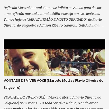
em lamentação, Agradeço sempre ao “Senhor”, Por cada passo em
minha direção. Refrão 2: A visão do coração... Vê mais do q...
Reflexão Musical Autoral Como de hábito passando para deixar
uma reflexão musical autoral inédita e deseja um excelente dia.
Vamos hoje de "SARAVÁ IRMÃO E MUITO OBRIGADO" de Flavio
Oliveira do Salgueiro e Adilson Ribeiro. Saravá... "SARAVÁ IRMÃO
E MUITO OBRIGADO" (de Adilson Marechal e Flavio
Oliveira do Salgueiro) 09/04/2025 Parceiro,vem concluir este
samba que meditei... Pensando em ti, com devoção. A caneta, um
cavaquinho e o violão — Te esperam pra dedilhar As belas notas
que brotam do teu coração. A poesia, lapidada com sabedoria, Que
fala da flor — Essência do amor em sua mais pura imensidão.
Inspiração? Essa, em ti, transborda... Será mais uma obra Para o
acervo da nossa nação. Já fizemos outras obras em sintonia:
Falamos de amor, de saudades, Retratamos histórias, passagens,
VONTADE DE VIVER VOCÊ (Marcelo Motta / Flavio Oliveira do
Temas dolentes e de alegria... Essa é a sina do compositor —
Salgueiro)
Extrair da vida “prosa e verso” como um trovador. E até hoje, ...
VONTADE DE VIVER VOCÊ (Marcelo Motta / Flavio Oliveira do
Salgueiro) Som, matiz... De toda cor feliz A água, o ar do amor,