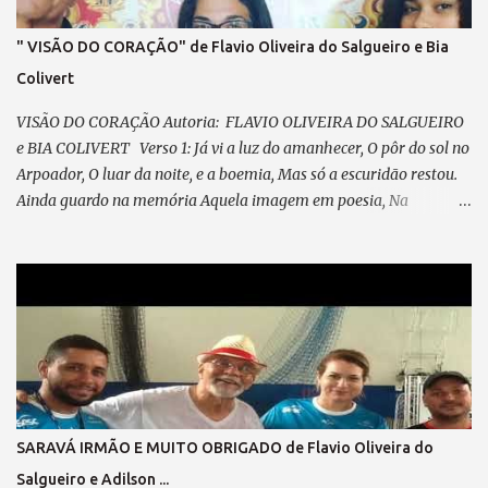
" VISÃO DO CORAÇÃO" de Flavio Oliveira do Salgueiro e Bia
Colivert
VISÃO DO CORAÇÃO Autoria: FLAVIO OLIVEIRA DO SALGUEIRO
e BIA COLIVERT Verso 1: Já vi a luz do amanhecer, O pôr do sol no
Arpoador, O luar da noite, e a boemia, Mas só a escuridão restou.
Ainda guardo na memória Aquela imagem em poesia, Na
POLICROMIA, fiz minha história, Misto de angústia e de alegria
Pré-refrão 1: Não posso reclamar, Nem me perder em lamentação,
Agradeço sempre ao “Senhor”, Por cada passo em minha direção.
Refrão 1: A visão do coração... Vê mais do que qualquer olhar. Há
quem enxerga com o instinto, E faz da mente seu despertar. No
olhar interno, o seu ABSINTO; Dos CHAKRAS, a luz a lhe guiar.
Feliz, é quem consegue enxergar Muito além do que se pode
observar; Verso 2: Já desfilei na Avenida, Pela minha escola
querida, Escrevi o livro da minha vida, Plantei, colhi e cumpri
SARAVÁ IRMÃO E MUITO OBRIGADO de Flavio Oliveira do
minha missão. Pré-refrão 2: Não posso reclamar, Nem me perder
Salgueiro e Adilson ...