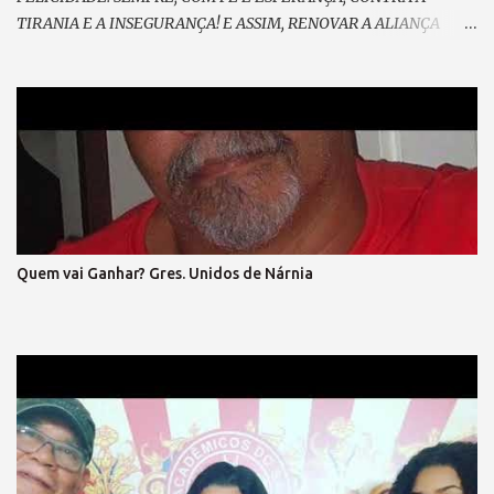
TIRANIA E A INSEGURANÇA! E ASSIM, RENOVAR A ALIANÇA
RESGATAR A NOBREZA EXPANDIR CONFIANÇA. E GRITAR, PELO
FIM DA MORDAÇA, ESPALHAR PELA PRAÇA O SOFRIMENTO DA
MASSA; VEM PRA RUA, VEM CANTAR, NOSSO SONHO VAI
BRILHAR! (refrão 1) DE MÃOS DADAS, DE CORAÇÃO, O GRITO DA
LIBERTAÇÃO ! E ENTÃO, VAMOS VOLTAR A SORRIR, SEM MEDO...
DO QUE HÁ DE VIR. LIBERTAR... A EXPRESSÃO E A
DEMOCRACIA, SEM FARSA, SEM IDEOLOGIA! SENTIR, SEM
ARDIL O DIREITO, O FIM DA VINGANÇA, E DO PRECONCEITO! A
LEI MAIOR TRIUNFAR O PAIS EM HARMONIA, VIVER, DE TODO,
Quem vai Ganhar? Gres. Unidos de Nárnia
A CIDADANIA VEM PRA RUA, VEM LUTAR, NOSSA VOZ VAI
ECOAR!, LIBERDADE ... É O NOSSO CHÃO , (refrão final – em coro)
REFRÃO... ASPIRAÇÃO DESSA NAÇÃO...