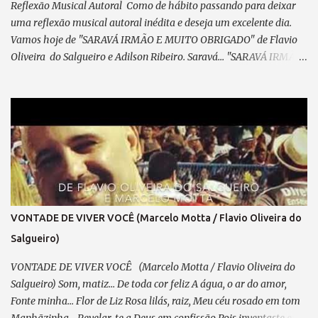
minha direção. Refrão 2: A visão do coração... Vê mais do q...
Reflexão Musical Autoral Como de hábito passando para deixar
uma reflexão musical autoral inédita e deseja um excelente dia.
Vamos hoje de "SARAVÁ IRMÃO E MUITO OBRIGADO" de Flavio
Oliveira do Salgueiro e Adilson Ribeiro. Saravá... "SARAVÁ IRMÃO
E MUITO OBRIGADO" (de Adilson Marechal e Flavio
Oliveira do Salgueiro) 09/04/2025 Parceiro,vem concluir este
samba que meditei... Pensando em ti, com devoção. A caneta, um
cavaquinho e o violão — Te esperam pra dedilhar As belas notas
que brotam do teu coração. A poesia, lapidada com sabedoria, Que
fala da flor — Essência do amor em sua mais pura imensidão.
Inspiração? Essa, em ti, transborda... Será mais uma obra Para o
acervo da nossa nação. Já fizemos outras obras em sintonia:
Falamos de amor, de saudades, Retratamos histórias, passagens,
VONTADE DE VIVER VOCÊ (Marcelo Motta / Flavio Oliveira do
Temas dolentes e de alegria... Essa é a sina do compositor —
Salgueiro)
Extrair da vida “prosa e verso” como um trovador. E até hoje, ...
VONTADE DE VIVER VOCÊ (Marcelo Motta / Flavio Oliveira do
Salgueiro) Som, matiz... De toda cor feliz A água, o ar do amor,
Fonte minha... Flor de Liz Rosa lilás, raiz, Meu céu rosado em tom