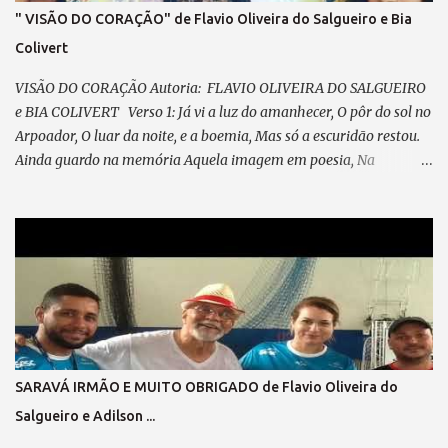
" VISÃO DO CORAÇÃO" de Flavio Oliveira do Salgueiro e Bia
Colivert
VISÃO DO CORAÇÃO Autoria: FLAVIO OLIVEIRA DO SALGUEIRO
e BIA COLIVERT Verso 1: Já vi a luz do amanhecer, O pôr do sol no
Arpoador, O luar da noite, e a boemia, Mas só a escuridão restou.
Ainda guardo na memória Aquela imagem em poesia, Na
POLICROMIA, fiz minha história, Misto de angústia e de alegria
Pré-refrão 1: Não posso reclamar, Nem me perder em lamentação,
Agradeço sempre ao “Senhor”, Por cada passo em minha direção.
Refrão 1: A visão do coração... Vê mais do que qualquer olhar. Há
quem enxerga com o instinto, E faz da mente seu despertar. No
olhar interno, o seu ABSINTO; Dos CHAKRAS, a luz a lhe guiar.
Feliz, é quem consegue enxergar Muito além do que se pode
observar; Verso 2: Já desfilei na Avenida, Pela minha escola
querida, Escrevi o livro da minha vida, Plantei, colhi e cumpri
SARAVÁ IRMÃO E MUITO OBRIGADO de Flavio Oliveira do
minha missão. Pré-refrão 2: Não posso reclamar, Nem me perder
Salgueiro e Adilson ...
em lamentação, Agradeço sempre ao “Senhor”, Por cada passo em