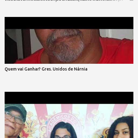
RESGATAR A NOBREZA EXPANDIR CONFIANÇA. E GRITAR, PELO
FIM DA MORDAÇA, ESPALHAR PELA PRAÇA O SOFRIMENTO DA
MASSA; VEM PRA RUA, VEM CANTAR, NOSSO SONHO VAI
BRILHAR! (refrão 1) DE MÃOS DADAS, DE CORAÇÃO, O GRITO DA
LIBERTAÇÃO ! E ENTÃO, VAMOS VOLTAR A SORRIR, SEM MEDO...
DO QUE HÁ DE VIR. LIBERTAR... A EXPRESSÃO E A
DEMOCRACIA, SEM FARSA, SEM IDEOLOGIA! SENTIR, SEM
ARDIL O DIREITO, O FIM DA VINGANÇA, E DO PRECONCEITO! A
LEI MAIOR TRIUNFAR O PAIS EM HARMONIA, VIVER, DE TODO,
Quem vai Ganhar? Gres. Unidos de Nárnia
A CIDADANIA VEM PRA RUA, VEM LUTAR, NOSSA VOZ VAI
ECOAR!, LIBERDADE ... É O NOSSO CHÃO , (refrão final – em coro)
REFRÃO... ASPIRAÇÃO DESSA NAÇÃO...